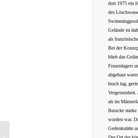
dort 1975 ein H
des Löschwasse
Swimmingpool.
Gelände ist da
als französisc
Bei der Konzep
blieb das Gelä
Frauenlagers u
abgebaut waren
brach lag, geri
Vergessenheit.
als im Männerla
Baracke starke
worden war. Da
Gedenkstätte a
„Seine Tätigkeit ist mit den
Der Ort der kö