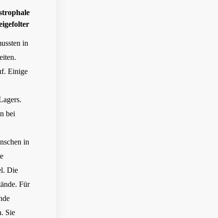
strophale
igefolter
ussten in
eiten.
uf. Einige
Lagers.
n bei
nschen in
te
l. Die
ände. Für
nde
. Sie