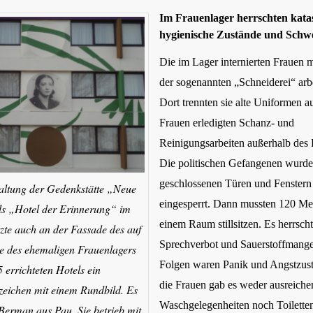
Im Frauenlager herrschten kata
hygienische Zustände und Schwe
Die im Lager internierten Frauen m
der sogenannten „Schneiderei“ arb
Dort trennten sie alte Uniformen a
Frauen erledigten Schanz- und
Reinigungsarbeiten außerhalb des 
Die politischen Gefangenen wurde
geschlossenen Türen und Fenstern
altung der Gedenkstätte „Neue
eingesperrt. Dann mussten 120 Me
s „Hotel der Erinnerung“ im
einem Raum stillsitzen. Es herrsch
zte auch an der Fassade des auf
Sprechverbot und Sauerstoffmange
 des ehemaligen Frauenlagers
Folgen waren Panik und Angstzust
 errichteten Hotels ein
die Frauen gab es weder ausreiche
zeichen mit einem Rundbild. Es
Waschgelegenheiten noch Toiletten
Berman aus Pau. Sie betrieb mit