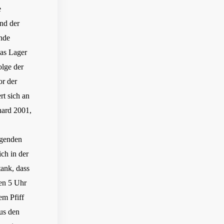
e
und der
nde
das Lager
lge der
or der
rt sich an
nard 2001,
ngenden
ch in der
tank, dass
gen 5 Uhr
em Pfiff
us den