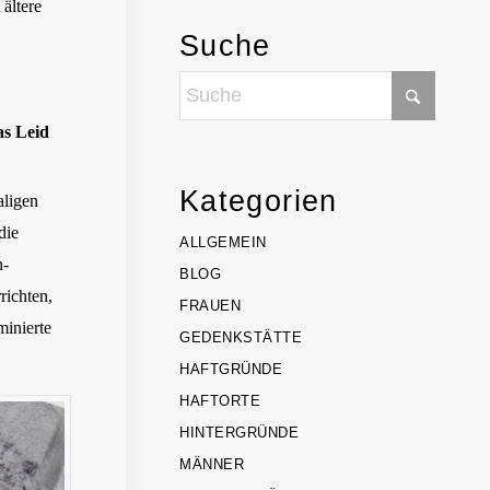
ältere
Suche
as Leid
Kategorien
aligen
die
ALLGEMEIN
h-
BLOG
richten,
FRAUEN
minierte
GEDENKSTÄTTE
HAFTGRÜNDE
HAFTORTE
HINTERGRÜNDE
MÄNNER