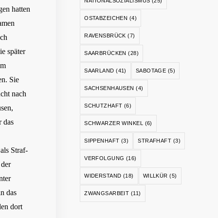
NATIONALSOZIALISMUS
(25)
gen hatten
OSTABZEICHEN
(4)
kamen
RAVENSBRÜCK
(7)
ach
ie später
SAARBRÜCKEN
(28)
im
SAARLAND
(41)
SABOTAGE
(5)
n. Sie
SACHSENHAUSEN
(4)
ucht nach
SCHUTZHAFT
(6)
usen,
r das
SCHWARZER WINKEL
(6)
SIPPENHAFT
(3)
STRAFHAFT
(3)
ls Straf-
VERFOLGUNG
(16)
 der
WIDERSTAND
(18)
WILLKÜR
(5)
nter
n das
ZWANGSARBEIT
(11)
en dort