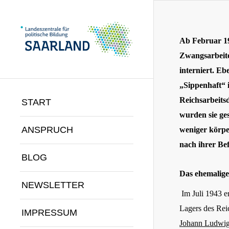
Ab Februar 19
Zwangsarbeite
interniert. E
„Sippenhaft“ 
Reichsarbeits
START
wurden sie ge
ANSPRUCH
weniger körpe
nach ihrer Bef
BLOG
Das ehemalig
NEWSLETTER
Im Juli 1943 e
Lagers des Rei
IMPRESSUM
Johann Ludwig