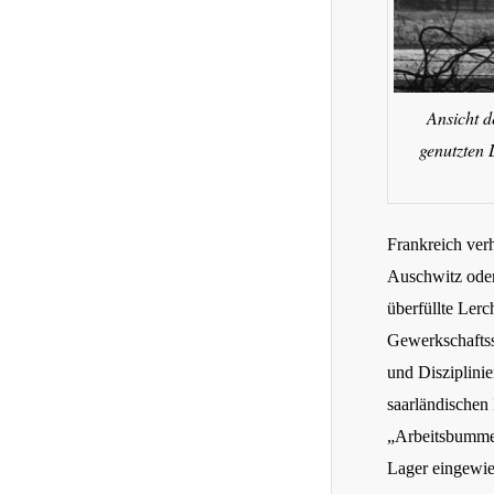
Ansicht d
genutzten
Frankreich ver
Auschwitz oder
überfüllte Lerc
Gewerkschaftss
und Disziplinie
saarländischen
„Arbeitsbumme
Lager eingewie