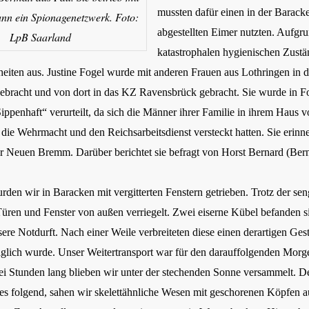
mussten dafür einen in der Barack
n ein Spionagenetzwerk. Foto:
abgestellten Eimer nutzten. Aufgr
LpB Saarland
katastrophalen hygienischen Zustä
eiten aus.
Justine Fogel wurde mit anderen Frauen aus Lothringen in 
racht und von dort in das KZ Ravensbrück gebracht. Sie wurde in Fo
ppenhaft“ verurteilt, da sich die Männer ihrer Familie in ihrem Haus v
die Wehrmacht und den Reichsarbeitsdienst versteckt hatten. Sie erinne
er Neuen Bremm. Darüber berichtet sie befragt von Horst Bernard (Ber
rden wir in Baracken mit vergitterten Fenstern getrieben. Trotz der se
üren und Fenster von außen verriegelt. Zwei eiserne Kübel befanden si
ere Notdurft. Nach einer Weile verbreiteten diese einen derartigen Ges
räglich wurde. Unser Weitertransport war für den darauffolgenden Mor
i Stunden lang blieben wir unter der stechenden Sonne versammelt. D
s folgend, sahen wir skelettähnliche Wesen mit geschorenen Köpfen a