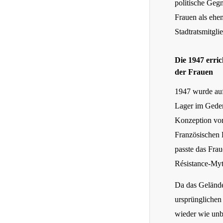
politische Gegn
Frauen als ehe
Stadtratsmitgli
Die 1947 erri
der Frauen
1947 wurde auf
Lager im Gedenk
Konzeption vor
Französischen 
passte das Frau
Résistance-Myt
Da das Gelände
ursprünglichen
wieder wie unb