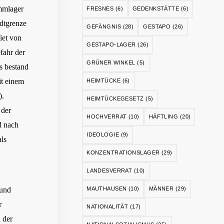
mmlager
FRESNES
(6)
GEDENKSTÄTTE
(6)
adtgrenze
GEFÄNGNIS
(28)
GESTAPO
(26)
iet von
GESTAPO-LAGER
(26)
fahr der
GRÜNER WINKEL
(5)
Es bestand
t einem
HEIMTÜCKE
(6)
).
HEIMTÜCKEGESETZ
(5)
 der
HOCHVERRAT
(10)
HÄFTLING
(20)
d nach
IDEOLOGIE
(9)
ls
KONZENTRATIONSLAGER
(29)
LANDESVERRAT
(10)
und
MAUTHAUSEN
(10)
MÄNNER
(29)
r
NATIONALITÄT
(17)
 der