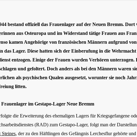
44 bestand offiziell das Frauenlager auf der Neuen Bremm. Dort
rinnen aus Osteuropa und im Widerstand tätige Frauen aus Fran
benso kamen Angehörige von französischen Männern aufgrund von
in das Lager. Diese hatten sich der Einberufung in die Wehrmacht
dienst entzogen. Einige der Frauen wurden Verhören unterzogen.
schlagen und gefoltert. Doch anders als bei den Männern waren sie
rlichen als psychischen Qualen ausgesetzt, worunter sie noch Jah
reiung litten.
e Frauenlager im Gestapo-Lager Neue Bremm
rfolgte die Erweiterung des ehemaligen Lagers für Kriegsgefangene ode
chsarbeitsdienstes (RAD) zum Gestapo-Lager, folgt man der Darstellu
 Steines
, der zu den Häftlingen des Gefängnis Lerchesflur gehörte und