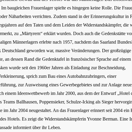
. Im baugleichen Frauenlager spielte es hingegen keine Rolle. Die Fra
n oder Näharbeiten verrichten. Zudem stand in der Erinnerungskultur in 
egsjahren auf den Taten und dem Leiden der Widerstandskämpfer, die w
rmerkt, zu „Märtyrern“ erklärt wurden. Doch auch die Gedenkstätte v
aligen Männerlagers erlebte nach 1957, nachdem das Saarland Bundes
 Deutschland geworden war, massive Veränderungen. Der großzügige 
e, an dessen Rand die Gedenktafel in französischer Sprache auf einem 
ken wurde seit den 1960er Jahren als Einladung zur Beschneidung,
erkleinerung, sprich zum Bau eines Autobahnzubringers, einer
führung, zur Ausweisung eines Gewerbegebietes und zur Anlage neue
ch einem Ideenwettbewerb im Jahr 2000, aus dem der Entwurf „Hotel 
s Teams Ballhausen, Poppensieker, Schulze-Icking als Sieger hervorg
e im Jahr 2004 neugestaltet. An das Frauenlager erinnert seit 2004 ein
 des Hotels. Es zeigt die Widerstandskämpferin Yvonne Berman. Eine In
assade informiert über ihr Leben.