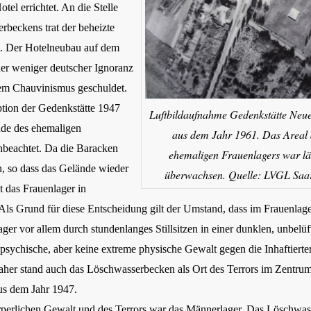
otel errichtet. An die Stelle
rbeckens trat der beheizte
 Der Hotelneubau auf dem
her weniger deutscher Ignoranz
hem Chauvinismus geschuldet.
tion der Gedenkstätte 1947
Luftbildaufnahme Gedenkstätte Ne
nde des ehemaligen
aus dem Jahr 1961. Das Areal 
nbeachtet. Da die Baracken
ehemaligen Frauenlagers war lä
, so dass das Gelände wieder
überwachsen. Quelle: LVGL Saa
et das Frauenlager in
 Als Grund für diese Entscheidung gilt der Umstand, dass im Frauenlag
ger vor allem durch stundenlanges Stillsitzen in einer dunklen, unbelüf
 psychische, aber keine extreme physische Gewalt gegen die Inhaftiert
her stand auch das Löschwasserbecken als Ort des Terrors im Zentrum
us dem Jahr 1947.
rperlichen Gewalt und des Terrors war das Männerlager. Das Löschwa