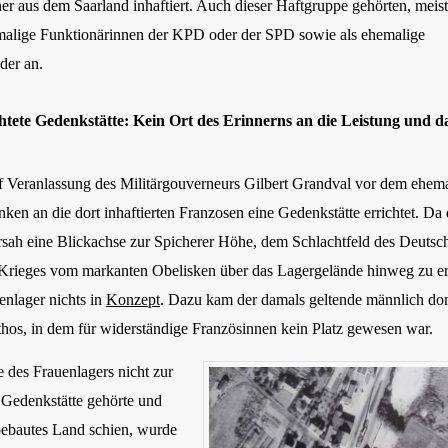
er aus dem Saarland inhaftiert. Auch dieser Haftgruppe gehörten, meist 
malige Funktionärinnen der KPD oder der SPD sowie als ehemalige
eder an.
chtete Gedenkstätte: Kein Ort des Erinnerns an die Leistung und d
 Veranlassung des Militärgouverneurs Gilbert Grandval vor dem ehem
en an die dort inhaftierten Franzosen eine Gedenkstätte errichtet. Da 
sah eine Blickachse zur Spicherer Höhe, dem Schlachtfeld des Deutsc
Krieges vom markanten Obelisken über das Lagergelände hinweg zu er
enlager nichts in
Konzept
. Dazu kam der damals geltende männlich do
hos, in dem für widerständige Französinnen kein Platz gewesen war.
 des Frauenlagers nicht zur
 Gedenkstätte gehörte und
ebautes Land schien, wurde