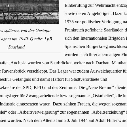
Einberufung zur Wehrmacht entzo
sowie deren Angehörigen. Dazu 
1935 vor politischer Verfolgung n
es späteren von der Gestapo
Frankreich geflohene Saarländer, d
 Lagers um 1940. Quelle: LpB
sich den Internationalen Brigaden 
Saarland
Spanischen Bürgerkrieg anschlosse
wurden nach ihrer abermaligen Fl
haftet. Auch sie wurden von Saarbrücken weiter nach Dachau, Mautha
 Ravensbrück verschleppt. Das Lager war zudem Ausweichquartier fü
hesflur-Gefängnis und damit Haftort für Stadtverordnete und
ekretäre der SPD, KPD und des Zentrums. Die „Neue Bremm“ diente a
rungslager für Zwangsarbeitende bzw. sogenannte „Ostarbeiter“, die in
 Industrie eingesetzten waren. Dazu zählten Frauen, die wegen sogenan
lei“ oder „Arbeitsverweigerung“ zur sogenannten
„Arbeitserziehung“
i
sen wurden. Nach dem Attentat am 20. Juli 1944 auf Adolf Hitler wurd