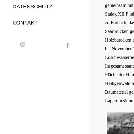
gemeinsam mit 
DATENSCHUTZ
Stalag XII F in
KONTAKT
zu Forbach, da
Saarbrücken ge
Holzbaracken an
bis November 1
Löschwasserbec
Insgesamt stan
Fläche der Ham
Heiligenwald b
Baumaterial ge
Lagerumzäunun