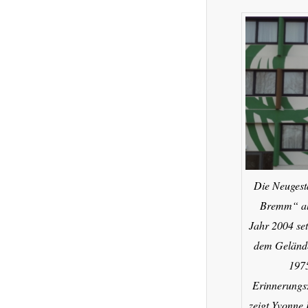
Die Neugest
Bremm“ al
Jahr 2004 set
dem Gelände
1975
Erinnerungs
zeigt Yvonne 