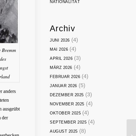
NATIONALITÄT
Archiv
(4)
JUNI 2026
(4)
ue Bremm
MAI 2026
(3)
des
APRIL 2026
(4)
ngst
MÄRZ 2026
(4)
rland
FEBRUAR 2026
(5)
JANUAR 2026
er anders
(3)
DEZEMBER 2025
teten
(4)
NOVEMBER 2025
en ausgeübt
(4)
OKTOBER 2025
 der
(4)
SEPTEMBER 2025
(8)
AUGUST 2025
Di
sserbecken