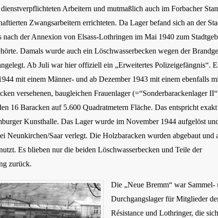
dienstverpflichteten Arbeitern und mutmaßlich auch im Forbacher Sta
haftierten Zwangsarbeitern errichteten. Da Lager befand sich an der St
s nach der Annexion von Elsass-Lothringen im Mai 1940 zum Stadtgeb
hörte. Damals wurde auch ein Löschwasserbecken wegen der Brandge
gelegt. Ab Juli war hier offiziell ein „Erweitertes Polizeigefängnis“. 
944 mit einem Männer- und ab Dezember 1943 mit einem ebenfalls mi
ken versehenen, baugleichen Frauenlager (=“Sonderbarackenlager II“
den 16 Baracken auf 5.600 Quadratmetern Fläche. Das entspricht exakt
burger Kunsthalle. Das Lager wurde im November 1944 aufgelöst un
ei Neunkirchen/Saar verlegt. Die Holzbaracken wurden abgebaut und a
nutzt. Es blieben nur die beiden Löschwasserbecken und Teile der
g zurück.
Die „Neue Bremm“ war Sammel- 
Durchgangslager für Mitglieder de
Résistance und Lothringer, die sich