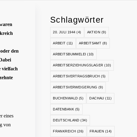
Schlagwörter
 waren
20. JULI 1944
(4)
AKTION
(9)
kreich
ARBEIT
(11)
ARBEITSAMT
(8)
 oder den
ARBEITSBUMMELEI
(10)
 Dabei
ARBEITSERZIEHUNGSLAGER
(10)
 vielfach
ARBEITSVERTRAGSBRUCH
(5)
rzehnte
ARBEITSVERWEIGERUNG
(9)
BUCHENWALD
(5)
DACHAU
(11)
DATENBANK
(5)
r eines
DEUTSCHLAND
(34)
ng von
FRANKREICH
(26)
FRAUEN
(14)