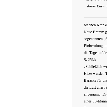
ihrem Eheman
brachen Krankh
Neue Bremm geb
sogenannten „Si
Einberufung in 
die Tage auf d
S. 25f.):
„Schließlich wu
Hitze wurden T
Baracke für uns
die Luft unert
anberaumt. Dre
eines SS-Manne