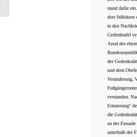
Interessen des Reiches unvereinbar“
stand dafür ein
dort Stillsitze
in den Nachkri
Gedenktafel ve
Areal des ehem
Bundesrepublik
der Gedenkstätt
und dem Obelis
Veränderung, V
Fußgängerunter
verstanden. Na
Erinnerung“ de
die Gedenkstätt
an der Fassade
unterhalb der F