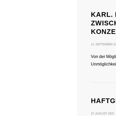
KARL. 
ZWISC
KONZE
12. SEPTEMBER 2
Von der Mögli
Unmöglichkeit
HAFTG
27. AUGUST 2025