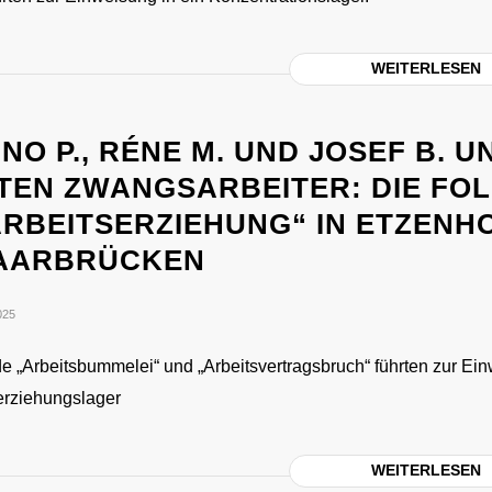
WEITERLESEN
NO P., RÉNE M. UND JOSEF B. U
OTEN ZWANGSARBEITER: DIE FO
ARBEITSERZIEHUNG“ IN ETZENH
AARBRÜCKEN
025
e „Arbeitsbummelei“ und „Arbeitsvertragsbruch“ führten zur Ei
serziehungslager
WEITERLESEN