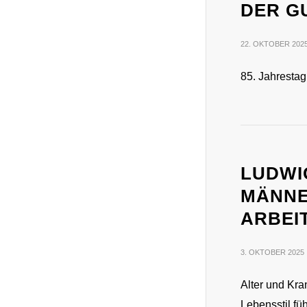
DER G
22. OKTOBER 202
85. Jahrestag
LUDWI
MÄNNE
ARBEI
3. OKTOBER 2025
Alter und Kra
Lebensstil fü