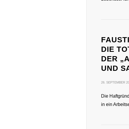
FAUSTI
DIE T
DER „
UND S
26. SEPTEMBER 2
Die Haftgründ
in ein Arbeit