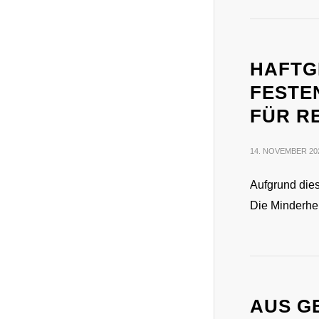
HAFTG
FESTE
FÜR R
14. NOVEMBER 20
Aufgrund die
Die Minderhei
AUS G